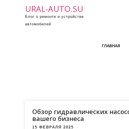
П
URAL-AUTO.SU
р
Блог о ремонте и устройстве
о
автомобилей
м
о
т
ГЛАВНАЯ
а
т
ь
к
с
о
д
е
р
Обзор гидравлических насосо
ж
вашего бизнеса
и
15 ФЕВРАЛЯ 2025