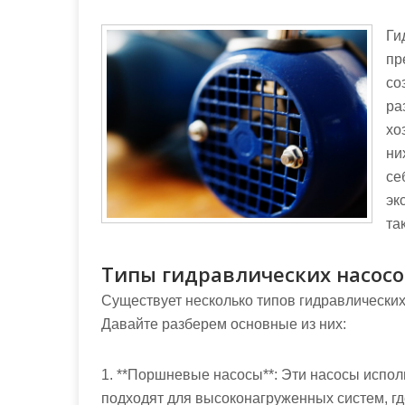
м
о
Ги
м
пр
у
со
ра
хо
ни
се
эк
та
Типы гидравлических насос
Существует несколько типов гидравлических 
Давайте разберем основные из них:
1. **Поршневые насосы**: Эти насосы испо
подходят для высоконагруженных систем, гд