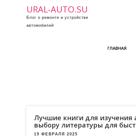
П
URAL-AUTO.SU
р
Блог о ремонте и устройстве
о
автомобилей
м
о
т
ГЛАВНАЯ
а
т
ь
к
с
о
д
е
р
Лучшие книги для изучения а
ж
выбору литературы для быст
и
19 ФЕВРАЛЯ 2025