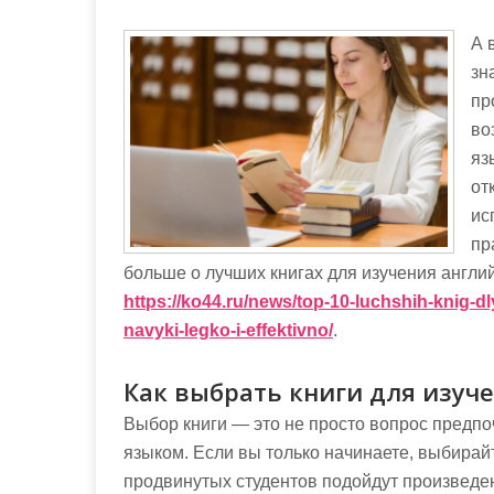
м
о
А 
м
зн
у
пр
во
яз
от
ис
пр
больше о лучших книгах для изучения англий
https://ko44.ru/news/top-10-luchshih-knig-d
navyki-legko-i-effektivno/
.
Как выбрать книги для изуч
Выбор книги — это не просто вопрос предп
языком. Если вы только начинаете, выбирай
продвинутых студентов подойдут произведен