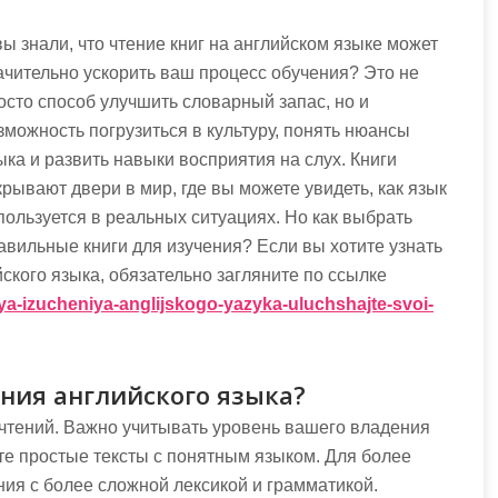
вы знали, что чтение книг на английском языке может
ачительно ускорить ваш процесс обучения? Это не
осто способ улучшить словарный запас, но и
зможность погрузиться в культуру, понять нюансы
ыка и развить навыки восприятия на слух. Книги
крывают двери в мир, где вы можете увидеть, как язык
пользуется в реальных ситуациях. Но как выбрать
авильные книги для изучения? Если вы хотите узнать
ского языка, обязательно загляните по ссылке
lya-izucheniya-anglijskogo-yazyka-uluchshajte-svoi-
ения английского языка?
очтений. Важно учитывать уровень вашего владения
те простые тексты с понятным языком. Для более
ия с более сложной лексикой и грамматикой.