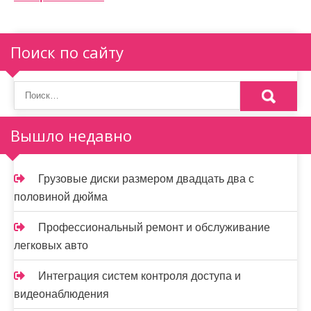
и
я
п
Поиск по сайту
о
з
а
Вышло недавно
п
и
Грузовые диски размером двадцать два с
половиной дюйма
с
я
Профессиональный ремонт и обслуживание
легковых авто
м
Интеграция систем контроля доступа и
видеонаблюдения