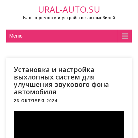
П
URAL-AUTO.SU
р
Блог о ремонте и устройстве автомобилей
о
м
о
Меню
т
а
т
Установка и настройка
ь
выхлопных систем для
к
улучшения звукового фона
с
автомобиля
о
д
26 ОКТЯБРЯ 2024
е
р
ж
и