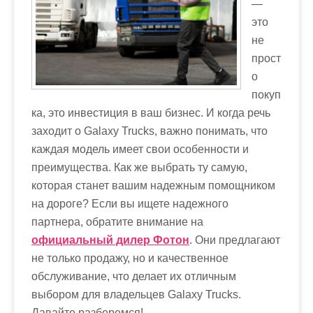
—
м
это
о
не
м
прост
у
о
покуп
ка, это инвестиция в ваш бизнес. И когда речь
заходит о Galaxy Trucks, важно понимать, что
каждая модель имеет свои особенности и
преимущества. Как же выбрать ту самую,
которая станет вашим надежным помощником
на дороге? Если вы ищете надежного
партнера, обратите внимание на
официальный дилер Фотон
. Они предлагают
не только продажу, но и качественное
обслуживание, что делает их отличным
выбором для владельцев Galaxy Trucks.
Давайте разберемся!