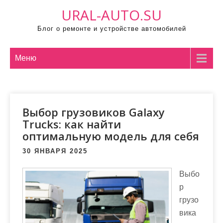
П
URAL-AUTO.SU
р
Блог о ремонте и устройстве автомобилей
о
м
о
Меню
т
а
т
Выбор грузовиков Galaxy
ь
Trucks: как найти
к
оптимальную модель для себя
с
о
30 ЯНВАРЯ 2025
д
Выбо
е
р
р
грузо
ж
вика
и