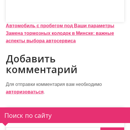
Н
Автомобиль с пробегом под Ваши параметры
Замена тормозных колодок в Минске: важные
а
аспекты выбора автосервиса
в
Добавить
и
комментарий
г
а
Для отправки комментария вам необходимо
ц
авторизоваться
.
и
я
Поиск по сайту
п