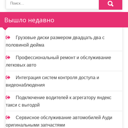
о
з
Вышло недавно
а
п
Грузовые диски размером двадцать два с
и
половиной дюйма
с
Профессиональный ремонт и обслуживание
я
легковых авто
м
Интеграция систем контроля доступа и
видеонаблюдения
Подключение водителей к агрегатору яндекс
такси с выгодой
Сервисное обслуживание автомобилей Ауди
оригинальными запчастями