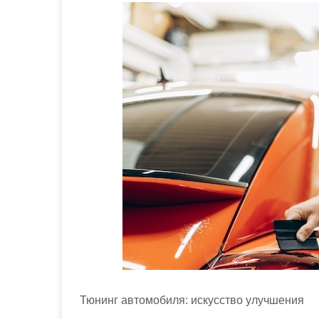
м
о
м
у
Тюнинг автомобиля: искусство улучшения