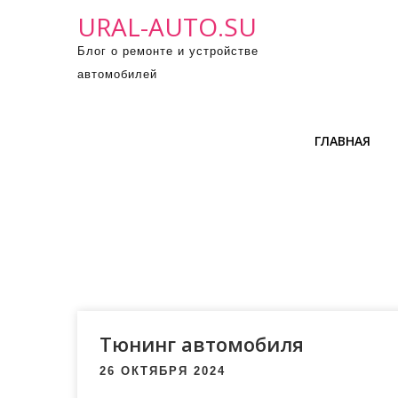
П
URAL-AUTO.SU
р
Блог о ремонте и устройстве
о
автомобилей
м
о
т
ГЛАВНАЯ
а
т
ь
к
с
о
д
е
р
Тюнинг автомобиля
ж
26 ОКТЯБРЯ 2024
и