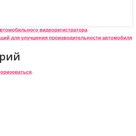
автомобильного видеорегистратора
аций для улучшения производительности автомобиля
арий
торизоваться
.