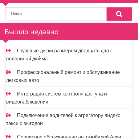
о
з
а
Вышло недавно
п
и
Грузовые диски размером двадцать два с
половиной дюйма
с
я
Профессиональный ремонт и обслуживание
легковых авто
м
Интеграция систем контроля доступа и
видеонаблюдения
Подключение водителей к агрегатору яндекс
такси с выгодой
Сервисное обслуживание автомобилей Ауди