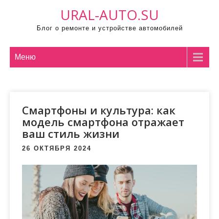
П
URAL-AUTO.SU
р
Блог о ремонте и устройстве автомобилей
о
м
о
Меню
т
а
т
Смартфоны и культура: как
ь
модель смартфона отражает
к
ваш стиль жизни
с
о
26 ОКТЯБРЯ 2024
д
е
р
ж
и