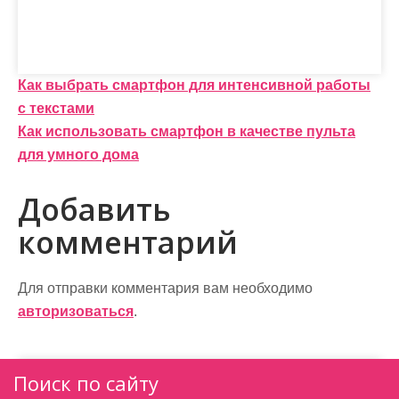
Н
Как выбрать смартфон для интенсивной работы
с текстами
а
Как использовать смартфон в качестве пультa
в
для умного дома
и
Добавить
г
комментарий
а
ц
Для отправки комментария вам необходимо
и
авторизоваться
.
я
п
Поиск по сайту