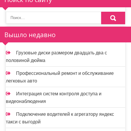
о
з
а
п
Вышло недавно
и
Грузовые диски размером двадцать два с
с
половиной дюйма
я
Профессиональный ремонт и обслуживание
м
легковых авто
Интеграция систем контроля доступа и
видеонаблюдения
Подключение водителей к агрегатору яндекс
такси с выгодой