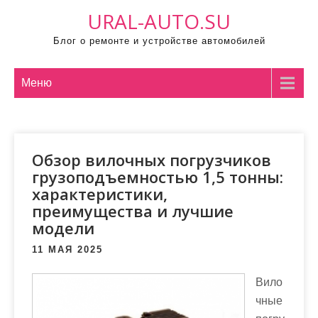
П
URAL-AUTO.SU
р
Блог о ремонте и устройстве автомобилей
о
м
о
Меню
т
а
т
Обзор вилочных погрузчиков
ь
грузоподъемностью 1,5 тонны:
к
характеристики,
с
преимущества и лучшие
о
модели
д
е
11 МАЯ 2025
р
Вило
ж
чные
и