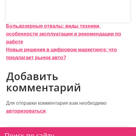
Н
Бульдозерные отвалы: виды техники,
особенности эксплуатации и рекомендации по
а
работе
в
Новые решения в цифровом маркетинге: что
и
предлагает рынок авто?
г
Добавить
а
комментарий
ц
и
Для отправки комментария вам необходимо
авторизоваться
.
я
п
Поиск по сайту