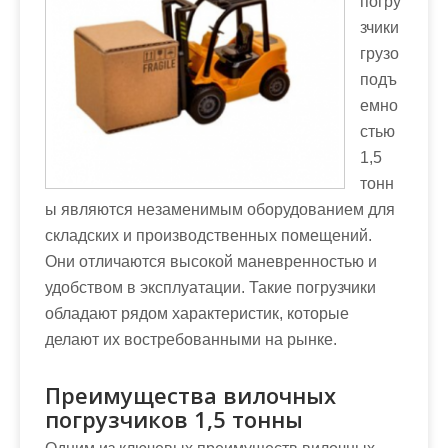
погру
м
зчики
о
грузо
м
подъ
у
емно
стью
1,5
тонн
ы являются незаменимым оборудованием для
складских и производственных помещений.
Они отличаются высокой маневренностью и
удобством в эксплуатации. Такие погрузчики
обладают рядом характеристик, которые
делают их востребованными на рынке.
Преимущества вилочных
погрузчиков 1,5 тонны