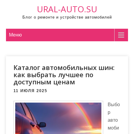
П
URAL-AUTO.SU
р
Блог о ремонте и устройстве автомобилей
о
м
о
Меню
т
а
т
Каталог автомобильных шин:
ь
как выбрать лучшее по
к
доступным ценам
с
о
11 ИЮЛЯ 2025
д
Выбо
е
р
р
авто
ж
моби
и