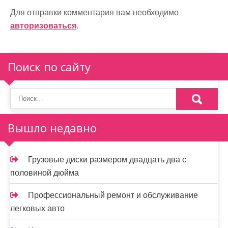
ц
Для отправки комментария вам необходимо
и
авторизоваться
.
я
п
Поиск по сайту
о
з
а
Вышло недавно
п
и
Грузовые диски размером двадцать два с
половиной дюйма
с
я
Профессиональный ремонт и обслуживание
легковых авто
м