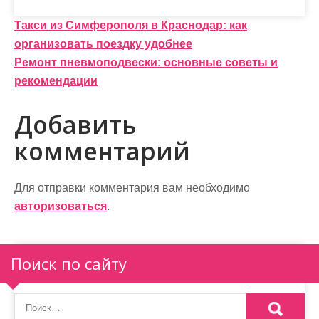
Н
Такси из Симферополя в Краснодар: как
организовать поездку удобнее
а
Ремонт пневмоподвески: основные советы и
в
рекомендации
и
Добавить
г
комментарий
а
ц
Для отправки комментария вам необходимо
и
авторизоваться
.
я
п
Поиск по сайту
о