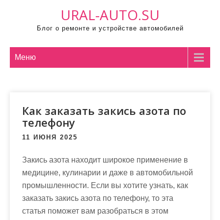
П
URAL-AUTO.SU
р
Блог о ремонте и устройстве автомобилей
о
м
о
Меню
т
а
т
Как заказать закись азота по
ь
телефону
к
с
11 ИЮНЯ 2025
о
д
Закись азота находит широкое применение в
е
медицине, кулинарии и даже в автомобильной
р
промышленности. Если вы хотите узнать, как
ж
заказать закись азота по телефону, то эта
и
статья поможет вам разобраться в этом