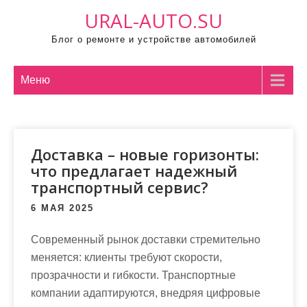
П
URAL-AUTO.SU
р
Блог о ремонте и устройстве автомобилей
о
м
о
Меню
т
а
т
Доставка – новые горизонты:
ь
что предлагает надежный
к
транспортный сервис?
с
о
6 МАЯ 2025
д
Современный рынок доставки стремительно
е
меняется: клиенты требуют скорости,
р
прозрачности и гибкости. Транспортные
ж
компании адаптируются, внедряя цифровые
и