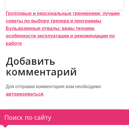
Н
Групповые и персональные тренировки: лучшие
советы по выбору тренера и программы
а
Бульдозерные отвалы: виды техники,
в
особенности эксплуатации и рекомендации по
и
работе
г
Добавить
а
комментарий
ц
и
Для отправки комментария вам необходимо
авторизоваться
.
я
п
Поиск по сайту
о