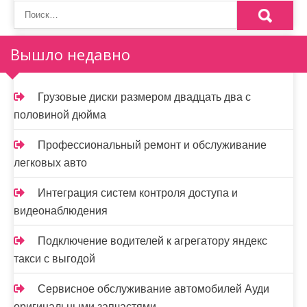
з
а
п
Вышло недавно
и
Грузовые диски размером двадцать два с
с
половиной дюйма
я
Профессиональный ремонт и обслуживание
м
легковых авто
Интеграция систем контроля доступа и
видеонаблюдения
Подключение водителей к агрегатору яндекс
такси с выгодой
Сервисное обслуживание автомобилей Ауди
оригинальными запчастями