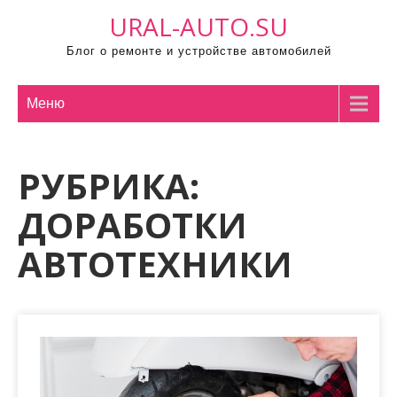
П
URAL-AUTO.SU
р
Блог о ремонте и устройстве автомобилей
о
м
о
Меню
т
а
РУБРИКА:
т
ь
ДОРАБОТКИ
к
с
АВТОТЕХНИКИ
о
д
е
р
ж
и