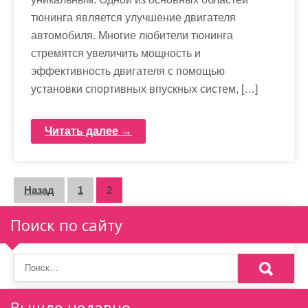
тюнинга является улучшение двигателя
автомобиля. Многие любители тюнинга
стремятся увеличить мощность и
эффективность двигателя с помощью
установки спортивных впускных систем, […]
Читать далее →
П
Назад
1
2
а
Поиск по сайту
г
и
н
Вышло недавно