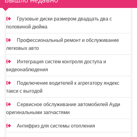
а
ц
Грузовые диски размером двадцать два с
и
половиной дюйма
я
Профессиональный ремонт и обслуживание
з
легковых авто
а
Интеграция систем контроля доступа и
п
видеонаблюдения
и
Подключение водителей к агрегатору яндекс
такси с выгодой
с
е
Сервисное обслуживание автомобилей Ауди
оригинальными запчастями
й
Антифриз для системы отопления