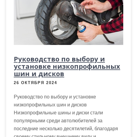
м
о
м
у
Руководство по выбору и
установке низкопрофильных
шин и дисков
26 ОКТЯБРЯ 2024
Руководство по выбору и установке
низкопрофильных шин и дисков
Низкопрофильные шины и диски стали
популярными среди автолюбителей за
последние несколько десятилетий, благодаря
своему стильному внешнему виду и